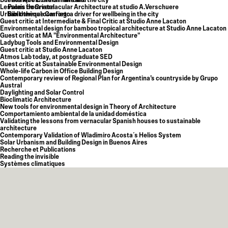
Buenos Aires: the climate and the city
Palenque Cultural Tambillo
Lessons from vernacular Architecture at studio A.Verschuere
Palais de Cristal
Urban thermal comfort: a driver for wellbeing in the city
Bibliothèque Carriego
Guest critic at Intermediate & Final Critic at Studio Anne Lacaton
Environmental design for bamboo tropical architecture at Studio Anne Lacaton
Guest critic at MA "Environmental Architecture"
Ladybug Tools and Environmental Design
Guest critic at Studio Anne Lacaton
Atmos Lab today, at postgraduate SED
Guest critic at Sustainable Environmental Design
Whole-life Carbon in Office Building Design
Contemporary review of Regional Plan for Argentina’s countryside by Grupo
Austral
Daylighting and Solar Control
Bioclimatic Architecture
New tools for environmental design in Theory of Architecture
Comportamiento ambiental de la unidad doméstica
Validating the lessons from vernacular Spanish houses to sustainable
architecture
Contemporary Validation of Wladimiro Acosta´s Helios System
Solar Urbanism and Building Design in Buenos Aires
Recherche et Publications
Reading the invisible
Systèmes climatiques
Dans un contexte où l'impact humain
laisse une empreinte coûteuse sur sa
terre, Atmos Lab aide l'architecture à
faire face aux défis environnementaux