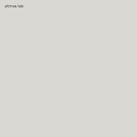
atmos lab