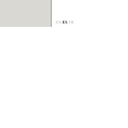
EN
ES
FR