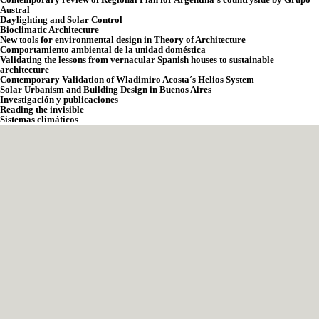
Austral
Daylighting and Solar Control
Bioclimatic Architecture
New tools for environmental design in Theory of Architecture
Comportamiento ambiental de la unidad doméstica
Validating the lessons from vernacular Spanish houses to sustainable
architecture
Contemporary Validation of Wladimiro Acosta´s Helios System
Solar Urbanism and Building Design in Buenos Aires
Investigación y publicaciones
Reading the invisible
Sistemas climáticos
En un contexto en el que el impacto
humano está dejando una huella costosa
en su tierra, Atmos Lab ayuda a la
arquitectura a enfrentar los desafíos
medioambientales de nuestro tiempo,
con sentido común integrado. Pensando
con la temperatura
, el sol
o el
t
s
viento
, ofrecemos un marco
w
sensible al clima y soluciones prácticas
para construir: más eficientes, más
confortables, más sostenibles.