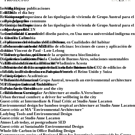
Investigación y publicaciones
Villa Hegra
Está lindo el día hoy
BEIC
Revisión contemporánea de las tipologías de vivienda de Grupo Austral para el
Kampnagel
campo Argentino
Boisgeloup les communs
Revisión contemporánea de las tipologías de vivienda de Grupo Austral para el
Granja St. Denis
campo Argentino
Manzanas B1C1N
Sostenibilidad a través del diseño pasivo, en Una nueva universidad indígena en
Corazón de Carnolès
la selva en Colombia
Castillo Lafite
Los placeres del verano y del invierno, en Cualidades del habitar
Volúmenes residuales de La Défense
Emisiones de carbono en diseño de oficinas: lecciones de casos y aplicación de
Polo económico del MEET
diseño
Saint Vincent de Paul - Lote Lelong
Wladimiro Acosta, pionero de la arquitectura bioclimática
Torres gemelas en Ghent
Diagnóstico ambiental de la Ciudad de Buenos Aires, soluciones sustentables
Galerías Lafayette Pau
Validación del Sistema Helios de Wladimiro Acosta
159 viviendas en Carabanchel
Inﬂuencia del diseño arquitectónico en las emisiones de CO2 de ediﬁcios de
Ministerio de Economía de la Ciudad de Buenos Aires
oﬁcinas, análisis de cinco casos pioneros en el Reino Unido y Suiza
Edificio de viviendas en Paloma Viertel
Participaciones Académicas
Casa Cepé
Wladimiro Acosta and Grupo Austral, towards an environmental architecture
Naves bioclimaticas
MA "Environmental Architecture"
Palenque Cultural Tambillo
Buenos Aires: the climate and the city
Palacio de Cristal
Lessons from vernacular Architecture at studio A.Verschuere
Biblioteca Carriego
Urban thermal comfort: a driver for wellbeing in the city
Guest critic at Intermediate & Final Critic at Studio Anne Lacaton
Environmental design for bamboo tropical architecture at Studio Anne Lacaton
Guest critic at MA "Environmental Architecture"
Ladybug Tools and Environmental Design
Guest critic at Studio Anne Lacaton
Atmos Lab today, at postgraduate SED
Guest critic at Sustainable Environmental Design
Whole-life Carbon in Office Building Design
Contemporary review of Regional Plan for Argentina’s countryside by Grupo